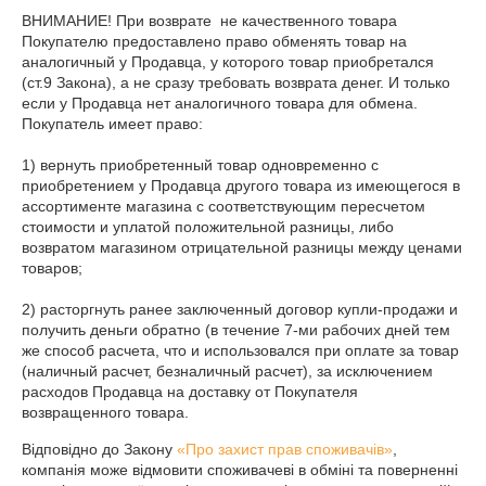
ВНИМАНИЕ! При возврате  не качественного товара 
Покупателю предоставлено право обменять товар на 
аналогичный у Продавца, у которого товар приобретался 
(ст.9 Закона), а не сразу требовать возврата денег. И только 
если у Продавца нет аналогичного товара для обмена. 
Покупатель имеет право:

1) вернуть приобретенный товар одновременно с 
приобретением у Продавца другого товара из имеющегося в 
ассортименте магазина с соответствующим пересчетом 
стоимости и уплатой положительной разницы, либо 
возвратом магазином отрицательной разницы между ценами 
товаров;

2) расторгнуть ранее заключенный договор купли-продажи и 
получить деньги обратно (в течение 7-ми рабочих дней тем 
же способ расчета, что и использовался при оплате за товар 
(наличный расчет, безналичный расчет), за исключением 
расходов Продавца на доставку от Покупателя 
возвращенного товара.
Відповідно до Закону
«Про захист прав споживачів»
,
компанія може відмовити споживачеві в обміні та поверненні