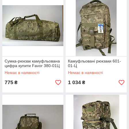
забарвлення як: хакі вона ж олива, мультикам, піксель ЗСУ
або як його ще називають – цифра.
Де купити недорогі камуфляжні сумки? Звичайно ж, в
інтернет магазині Фавор, інтернет магазині від виробника.
Іноді військовим потрібна тривожна сумка - пропонуємо вам
вибрати між невеликою сумкою камуфляжного кольору або
сумка рюкзак на 50 літрів. Багато наших моделей, як ви
можете побачити на фото, обшиті стропами для кріплення
додаткових підсумків системи MOLLE.
Cумка-рюкзак камуфльована
Камуфльовані рюкзаки 601-
цифра купити Favor 380-01Ц
01-Ц
Немає в наявності
Немає в наявності
775
1 034
₴
₴