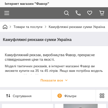
Інтернет магазин "Фавор"
Товари та послуги
Камуфляжні рюкзаки сумки Україна
Камуфляжні рюкзаки сумки Україна
Камуфляжний рюкзак, виробництва Фавор, прекрасне
співвідношення ціни та якості.
Моделі тактичних рюкзаків, в інтернет магазині Фавор ви
зможете купити на 35 та 45 літрів. Якщо вам потрібна модель
рюкзака на 60 або 75 літрів також і в цьому випадку ми
зможемо бути вам корисними. Моделі можуть
Показати все
використовувати не тільки військовослужбовці, вони чудово
підійдуть і для полювання або риболовлі, походу в гори або в
подорож, залежно від поїздки та від речей, які ви збираєтеся
Сортування
0
Фільтри
з собою взяти, ви обираєте і розмір рюкзака: великий,
середній або маленький. Якщо ж ви військовий для вас
велике значення має колір рюкзака, до вашої уваги такі