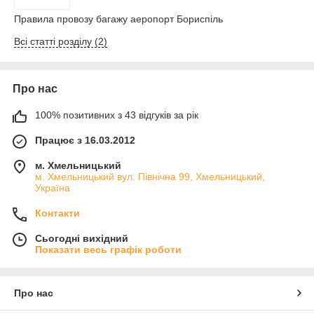
Правила провозу багажу аеропорт Бориспіль
Всі статті розділу (2)
Про нас
100% позитивних з 43 відгуків за рік
Працює з 16.03.2012
м. Хмельницький
м. Хмельницький вул. Північна 99, Хмельницький,
Україна
Контакти
Сьогодні вихідний
Показати весь графік роботи
Про нас