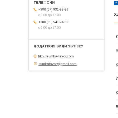
+380 (67) 931-92-29
Х
с 9.00 до 17.00
+380 (50) 541-24-65
с 9.00 до 17.00
В
http://sumka-favor.com
sumkafavor@gmail.com
К
С
К
В