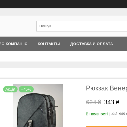
РО КОМПАНІЮ
КОНТАКТЫ
ДОСТАВКА И ОПЛАТА
Рюкзак Венер
Акція
–45%
343 ₴
624 ₴
В наявності
Код:
985-