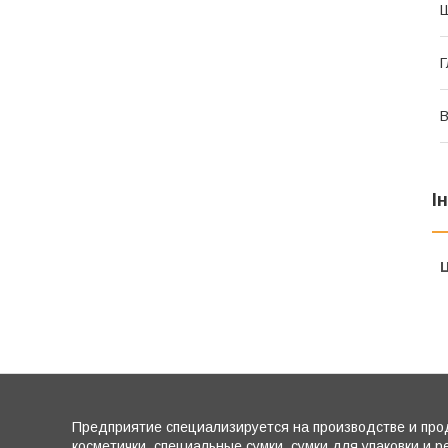
Г
В
І
Ц
Предприятие специализируется на производстве и прод
косметички, специальные сумки, сумки для упаковки и р