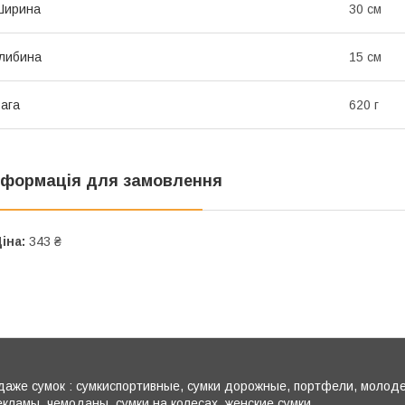
Ширина
30 см
либина
15 см
ага
620 г
нформація для замовлення
іна:
343 ₴
аже сумок : сумкиспортивные, сумки дорожные, портфели, молоде
екламы, чемоданы, cумки на колесах, женские сумки