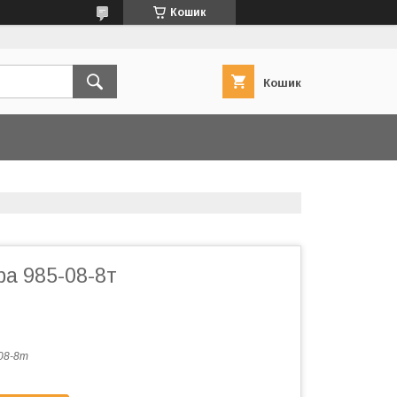
Кошик
Кошик
а 985-08-8т
08-8т