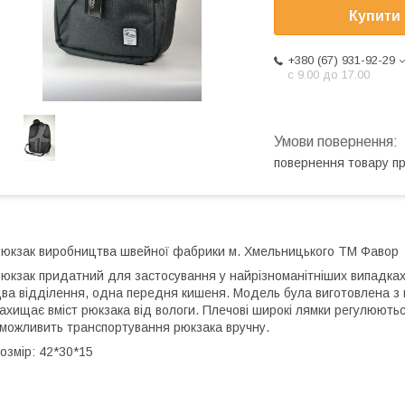
Купити
+380 (67) 931-92-29
с 9.00 до 17.00
повернення товару п
юкзак виробництва швейної фабрики м. Хмельницького ТМ Фавор
юкзак придатний для застосування у найрізноманітніших випадках т
ва відділення, одна передня кишеня. Модель була виготовлена з 
ахищає вміст рюкзака від вологи. Плечові широкі лямки регулюють
можливить транспортування рюкзака вручну.
озмір: 42*30*15