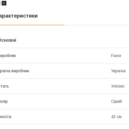
арактеристики
Основні
иробник
Favor
раїна виробник
Україна
тать
Унісекс
олір
Сірий
исота
42 см