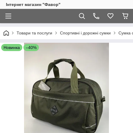
Інтернет магазин "Фавор"
Товари та послуги
Cпортивні і дорожні сумки
Сумка 
Новинка
–40%