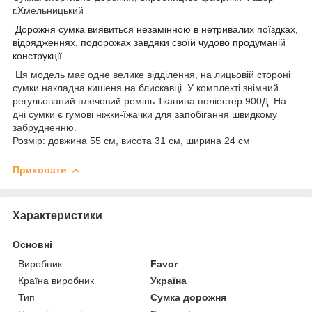
г.Хмельницький
Дорожня сумка виявиться незамінною в нетривалих поїздках,
відрядженнях, подорожах завдяки своїй чудово продуманій
конструкції.
Ця модель має одне велике відділення, на лицьовій стороні
сумки накладна кишеня на блискавці. У комплекті знімний
регульований плечовий ремінь.
Тканина поліестер 900
Д. На
дні сумки є гумові ніжки-їжачки для запобігання швидкому
забрудненню.
Розмір: довжина 55 см, висота 31 см, ширина 24 см
Приховати
Характеристики
Основні
Виробник
Favor
Країна виробник
Україна
Тип
Сумка дорожня