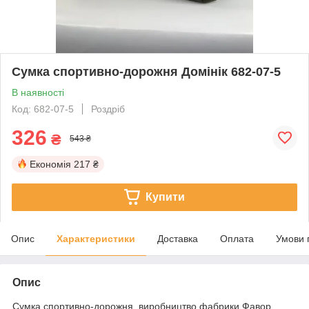
Сумка спортивно-дорожня Домінік 682-07-5
В наявності
Код: 682-07-5
Роздріб
326
₴
543 ₴
Економія
217 ₴
Купити
Опис
Характеристики
Доставка
Оплата
Умови 
Опис
Сумка спортивно-дорожня, виробництво фабрики Фавор