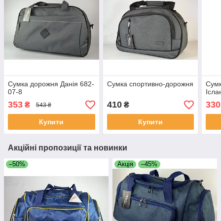
Сумка дорожня Данія 682-
Сумка спортивно-дорожня
Сумк
07-8
Ісла
353
410
330
₴
₴
543 ₴
Купити
Купити
Акційні пропозиції та новинки
–50%
Акція
–45%