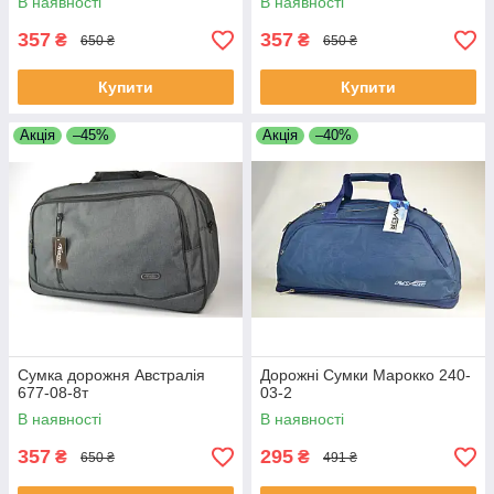
В наявності
В наявності
357
357
₴
₴
650 ₴
650 ₴
Купити
Купити
Акція
–45%
Акція
–40%
Сумка дорожня Австралія
Дорожні Сумки Марокко 240-
677-08-8т
03-2
В наявності
В наявності
357
295
₴
₴
650 ₴
491 ₴