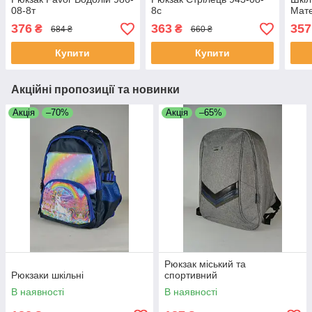
08-8т
8с
Мате
376
363
357
₴
₴
684 ₴
660 ₴
Купити
Купити
Акційні пропозиції та новинки
Акція
–70%
Акція
–65%
Рюкзак міський та
Рюкзаки шкільні
спортивний
В наявності
В наявності