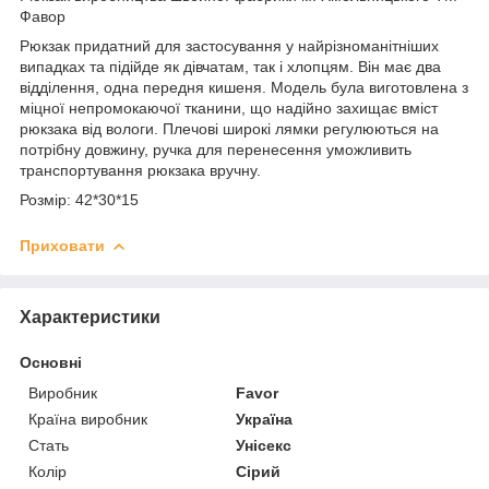
Фавор
Рюкзак придатний для застосування у найрізноманітніших
випадках та підійде як дівчатам, так і хлопцям. Він має два
відділення, одна передня кишеня. Модель була виготовлена з
міцної непромокаючої тканини, що надійно захищає вміст
рюкзака від вологи. Плечові широкі лямки регулюються на
потрібну довжину, ручка для перенесення уможливить
транспортування рюкзака вручну.
Розмір: 42*30*15
Приховати
Характеристики
Основні
Виробник
Favor
Країна виробник
Україна
Стать
Унісекс
Колір
Сірий