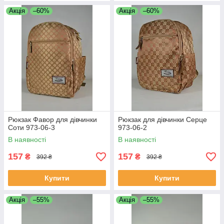
Акція
–60%
Акція
–60%
Рюкзак Фавор для дівчинки
Рюкзак для дівчинки Серце
Соти 973-06-3
973-06-2
В наявності
В наявності
157
157
₴
₴
392 ₴
392 ₴
Купити
Купити
Акція
–55%
Акція
–55%