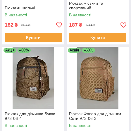
Рюкзак міський та
Рюкзаки шкільні
спортивний
В наявності
В наявності
182
187
₴
₴
607 ₴
533 ₴
Купити
Купити
Акція
–60%
Акція
–60%
Рюкзак для дівчинки Букви
Рюкзак Фавор для дівчинки
973-06-4
Соти 973-06-3
В наявності
В наявності