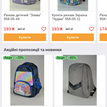
Рюкзак дитячий "Злива"
Купити рюкзак Україна
Рюкз
958-05-44
"Чудіки" 958-05-11
958-
193
193
174
₴
₴
387 ₴
387 ₴
Купити
Купити
Акційні пропозиції та новинки
Акція
–70%
Акція
–65%