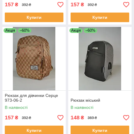
157
157
₴
₴
392 ₴
392 ₴
Купити
Купити
Акція
–60%
Акція
–60%
Рюкзак для дівчинки Серце
973-06-2
Рюкзак міський
В наявності
В наявності
157
148
₴
₴
392 ₴
369 ₴
Купити
Купити