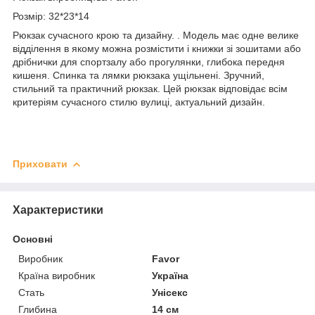
Розмір: 32*23*14
Рюкзак сучасного крою та дизайну. . Модель має одне велике
відділення в якому можна розмістити і книжки зі зошитами або
дрібнички для спортзалу або прогулянки, глибока передня
кишеня. Спинка та лямки рюкзака ущільнені. Зручний,
стильний та практичний рюкзак. Цей рюкзак відповідає всім
критеріям сучасного стилю вулиці, актуальний дизайн.
Приховати
Характеристики
Основні
Виробник
Favor
Країна виробник
Україна
Стать
Унісекс
Глибина
14 см