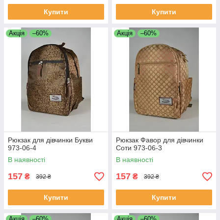
Купити
Купити
Акція
–60%
Акція
–60%
Рюкзак для дівчинки Букви
Рюкзак Фавор для дівчинки
973-06-4
Соти 973-06-3
В наявності
В наявності
157
157
₴
₴
392 ₴
392 ₴
Купити
Купити
Акція
–60%
Акція
–60%