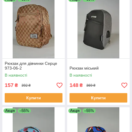
Рюкзак для дівчинки Серце
973-06-2
Рюкзак міський
В наявності
В наявності
157
148
₴
₴
392 ₴
369 ₴
Купити
Купити
Акція
–55%
Акція
–55%