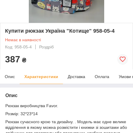
Купити рюкзак Україна "Котище" 958-05-4
Немає в наявності
Код: 958-05-4
Роздріб
387
₴
Опис
Характеристики
Доставка
Оплата
Умови 
Опис
Рюкзак виробництва Favor.
Розмір: 32*23*14
Рюкзак сучасного крою та дизайну. . Модель має одне велике
відділення в якому можна розмістити і книжки зі зошитами або
дрібнички для спортзалу або прогулянки, глибока передня