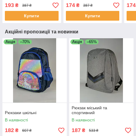
193
174
174
₴
₴
387 ₴
387 ₴
Купити
Купити
Акційні пропозиції та новинки
Акція
–70%
Акція
–65%
Рюкзак міський та
Рюкзаки шкільні
спортивний
В наявності
В наявності
182
187
₴
₴
607 ₴
533 ₴