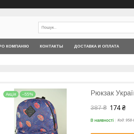
РО КОМПАНІЮ
КОНТАКТЫ
ДОСТАВКА И ОПЛАТА
Рюкзак Украї
Акція
–55%
174 ₴
387 ₴
В наявності
Код:
958-