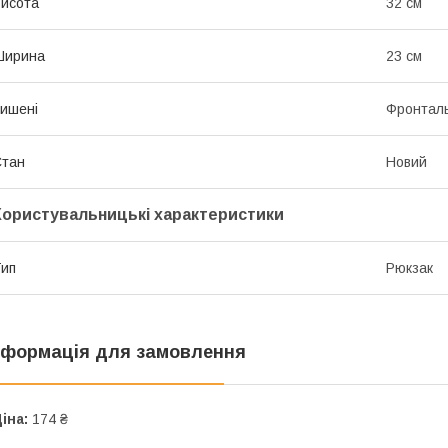
исота
32 см
Ширина
23 см
ишені
Фронтал
Стан
Новий
Користувальницькі характеристики
ип
Рюкзак
нформація для замовлення
іна:
174 ₴