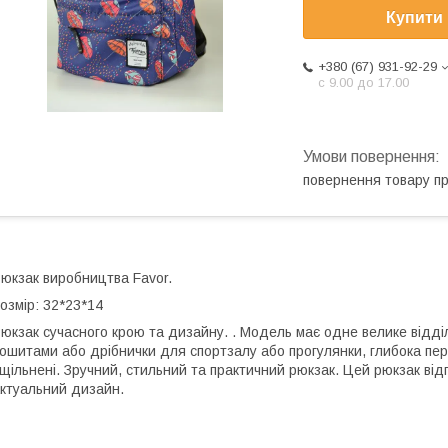
Купити
+380 (67) 931-92-29
с 9.00 до 17.00
повернення товару п
юкзак виробництва Favor.
озмір: 32*23*14
юкзак сучасного крою та дизайну. . Модель має одне велике відділ
ошитами або дрібнички для спортзалу або прогулянки, глибока пе
щільнені. Зручний, стильний та практичний рюкзак. Цей рюкзак відп
ктуальний дизайн.