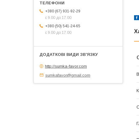
+380 (67) 931-92-29
с 9.00 до 17.00
+380 (50) 541-24-65
Х
с 9.00 до 17.00
http://sumka-favor.com
В
sumkafavor@gmail.com
К
С
Г