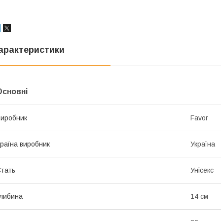
арактеристики
Основні
иробник
Favor
раїна виробник
Україна
тать
Унісекс
либина
14 см