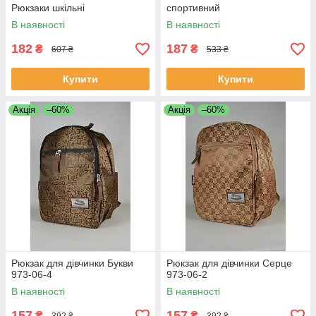
Рюкзаки шкільні
спортивний
В наявності
В наявності
182
187
₴
₴
607 ₴
533 ₴
Купити
Купити
Акція
–60%
Акція
–60%
Рюкзак для дівчинки Букви
Рюкзак для дівчинки Серце
973-06-4
973-06-2
В наявності
В наявності
157
157
₴
₴
392 ₴
392 ₴