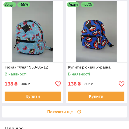
Акція
–55%
Акція
–55%
Рюкак "Фея" 950-05-12
Купити рюкзак Україна
В наявності
В наявності
138
138
₴
₴
306 ₴
306 ₴
Купити
Купити
Показати ще
Про нас