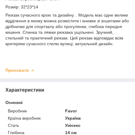
Розмір: 32*23*14
Рюкзак сучасного крою та дизайну. . Модель має одне велике
відділення в якому можна розмістити і книжки зі зошитами або
дрібнички для спортзалу або прогулянки, глибока передня
кишеня. Спинка та лямки рюкзака ущільнені. Зручний,
стильний та практичний рюкзак. Цей рюкзак відповідає всім
критеріям сучасного стилю вулиці, актуальний дизайн.
Приховати
Характеристики
Основні
Виробник
Favor
Країна виробник
Україна
Стать
Унісекс
Глибина
14 см