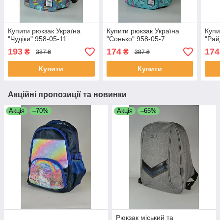
Купити рюкзак Україна
Купити рюкзак Україна
Купи
"Чудіки" 958-05-11
"Сонько" 958-05-7
"Рай
193
174
174
₴
₴
387 ₴
387 ₴
Купити
Купити
Акційні пропозиції та новинки
Акція
–70%
Акція
–65%
Рюкзак міський та