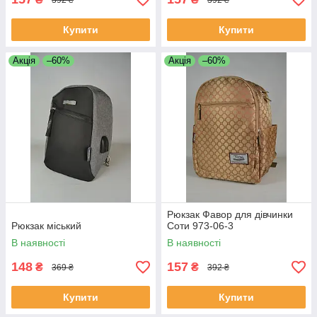
Купити
Купити
Акція
–60%
Акція
–60%
Рюкзак Фавор для дівчинки
Рюкзак міський
Соти 973-06-3
В наявності
В наявності
148
157
₴
₴
369 ₴
392 ₴
Купити
Купити